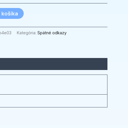
 košíka
b4e03
Kategória:
Spätné odkazy