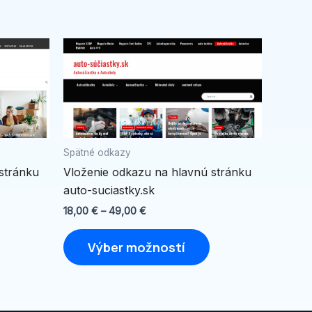
Price
Tento
Tento
range:
produkt
produkt
18,00 €
through
má
má
49,00 €
viacero
viacero
variantov.
variantov.
Možnosti
Možnosti
Spätné odkazy
si
si
stránku
Vloženie odkazu na hlavnú stránku
môžete
môžete
auto-suciastky.sk
vybrať
vybrať
na
na
18,00
€
–
49,00
€
stránke
stránke
Výber možností
produktu.
produktu.