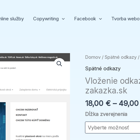
line služby
Copywriting
Facebook
Tvorba webo
množstvo
Domov
/
Spätné odkazy
/
Vloženie
Spätné odkazy
odkazu
Vloženie odka
na
zakazka.sk
hlavnú
stránku
18,00
€
–
49,0
zakazka.sk
Dĺžka zverejnenia