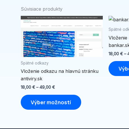
Súvisiace produkty
Price
Tento
range:
produkt
18,00 €
Spätné od
through
má
Vloženie
49,00 €
viacero
bankar.s
variantov.
18,00
€
–
Možnosti
Spätné odkazy
si
Výb
Vloženie odkazu na hlavnú stránku
môžete
antiviry.sk
vybrať
na
18,00
€
–
49,00
€
stránke
Výber možností
produktu.