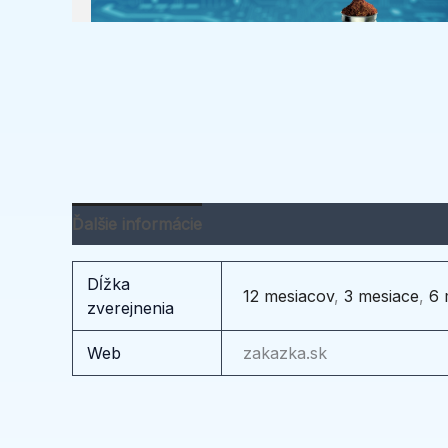
Ďalšie informácie
Dĺžka
12 mesiacov
,
3 mesiace
,
6 
zverejnenia
Web
zakazka.sk