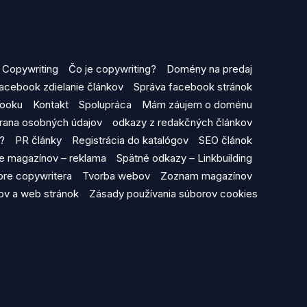
Copywriting
Čo je copywriting?
Domény na predaj
acebook zdielanie článkov
Správa facebook stránok
booku
Kontakt
Spolupráca
Mám záujem o doménu
rana osobných údajov
odkazy z redakčných článkov
y?
PR články
Registrácia do katalógov
SEO článok
ine magazínov – reklama
Spätné odkazy – Linkbuilding
 pre copywritera
Tvorba webov
Zoznam magazínov
v a web stránok
Zásady používania súborov cookies