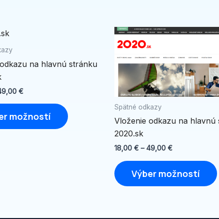
Price
Price
Tento
range:
range:
produkt
18,00 €
18,00 €
kazy
through
through
má
 odkazu na hlavnú stránku
49,00 €
49,00 €
viacero
k
variantov.
49,00
€
Možnosti
Spätné odkazy
si
er možností
Vloženie odkazu na hlavnú 
môžete
2020.sk
vybrať
na
18,00
€
–
49,00
€
stránke
Výber možností
produktu.