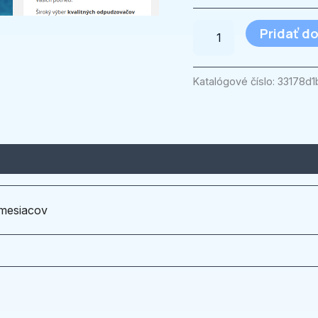
Pridať do
Katalógové číslo:
33178d1
mesiacov