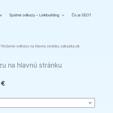
v
Spätné odkazy – Linkbuilding
Čo je SEO?
Price
 Vloženie odkazu na hlavnú stránku zakazka.sk
range:
18,00 €
zu na hlavnú stránku
through
49,00 €
0
€