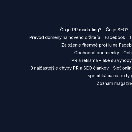
Čo je PR marketing?
Čo je SEO?
Prevod domény na nového držiteľa
Facebook
f
Založenie firemné profilu na Face
Obchodné podmienky
Och
PR a reklama – aké sú výhod
3 najčastejšie chyby PR a SEO článkov
Sieť onl
špecifikácia na texty
Zoznam magazíno