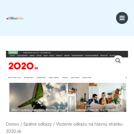
Preskočiť
na
obsah
Price
množstvo
range:
Vloženie
18,00 €
odkazu
through
na
49,00 €
hlavnú
stránku
2020.sk
Domov
/
Spätné odkazy
/ Vloženie odkazu na hlavnú stránku
2020.sk