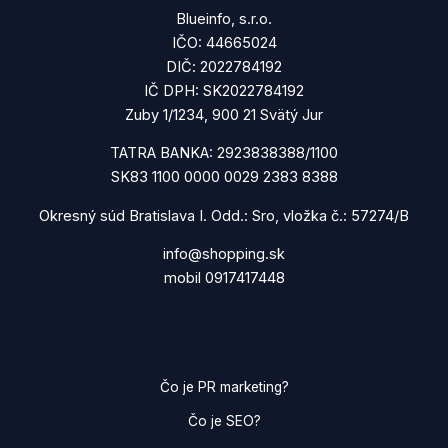
Blueinfo, s.r.o.
IČO: 44665024
DIČ: 2022784192
IČ DPH: SK2022784192
Zuby 1/1234, 900 21 Svätý Jur
TATRA BANKA: 2923838388/1100
SK83 1100 0000 0029 2383 8388
Okresný súd Bratislava I. Odd.: Sro, vložka č.: 57274/B
info@shopping.sk
mobil 0917417448
Čo je PR marketing?
Čo je SEO?