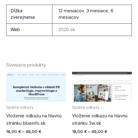
Dĺžka
12 mesiacov
,
3 mesiace
,
6
zverejnenia
mesiacov
Web
2020.sk
Súvisiace produkty
Price
Price
Tento
Tento
range:
range:
produkt
produ
18,00 €
18,00 €
through
má
through
má
49,00 €
49,00 €
viacero
viace
variantov.
varian
Spätné odkazy
Spätné odkazy
Možnosti
Možno
Vloženie odkazu na hlavnú
Vloženie odkazu na hlavnú
si
si
stránku blueinfo.sk
stránku 3w.sk
môžete
môže
18,00
€
–
49,00
€
18,00
€
–
49,00
€
vybrať
vybra