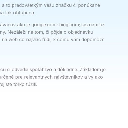
ajú, a to predovšetkým vašu značku či ponúkané
cia tak obľúbená.
ávačov ako je google.com; bing.com; seznam.cz
ený. Nezáleží na tom, či pôjde o objednávku
kať na web čo najviac ľudí, k čomu vám dopomôže
ácu si odvedie spoľahlivo a dôkladne. Základom je
 určené pre relevantných návštevníkov a vy ako
ste toľko túžili.