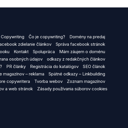
Copywriting
Čo je copywriting?
Domény na predaj
acebook zdielanie článkov
Správa facebook stránok
booku
Kontakt
Spolupráca
Mám záujem o doménu
rana osobných údajov
odkazy z redakčných článkov
y?
PR články
Registrácia do katalógov
SEO článok
ine magazínov – reklama
Spätné odkazy – Linkbuilding
 pre copywritera
Tvorba webov
Zoznam magazínov
v a web stránok
Zásady používania súborov cookies