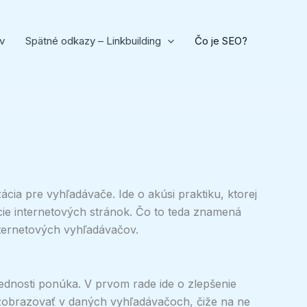
v
Spätné odkazy – Linkbuilding
Čo je SEO?
ia pre vyhľadávače. Ide o akúsi praktiku, ktorej
ácie internetových stránok. Čo to teda znamená
internetových vyhľadávačov.
rednosti ponúka. V prvom rade ide o zlepšenie
 zobrazovať v daných vyhľadávačoch, čiže na ne