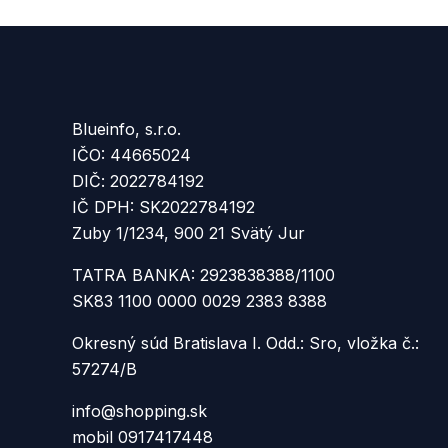
Blueinfo, s.r.o.
IČO: 44665024
DIČ: 2022784192
IČ DPH: SK2022784192
Zuby 1/1234, 900 21 Svätý Jur
TATRA BANKA: 2923838388/1100
SK83 1100 0000 0029 2383 8388
Okresný súd Bratislava I. Odd.: Sro, vložka č.:
57274/B
info@shopping.sk
mobil 0917417448