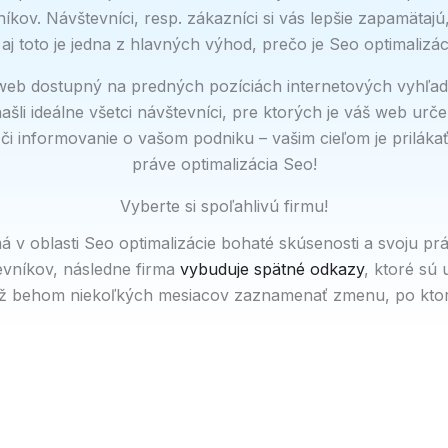
zníkov. Návštevníci, resp. zákazníci si vás lepšie zapamät
aj toto je jedna z hlavných výhod, prečo je Seo optimalizá
web dostupný na predných pozíciách internetových vyhľad
ašli ideálne všetci návštevníci, pre ktorých je váš web urč
 či informovanie o vašom podniku – vašim cieľom je prilá
práve optimalizácia Seo!
Vyberte si spoľahlivú firmu!
á v oblasti Seo optimalizácie bohaté skúsenosti a svoju pr
evníkov, následne firma
vybuduje spätné odkazy
, ktoré sú
 behom niekoľkých mesiacov zaznamenať zmenu, po ktorej 