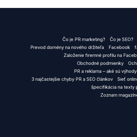
Čo je PR marketing?
Čo je SEO?
Prevod domény na nového držiteľa
Facebook
f
Založenie firemné profilu na Face
Obchodné podmienky
Och
PR a reklama – aké sú výhod
3 najčastejšie chyby PR a SEO článkov
Sieť onl
špecifikácia na texty
Zoznam magazíno