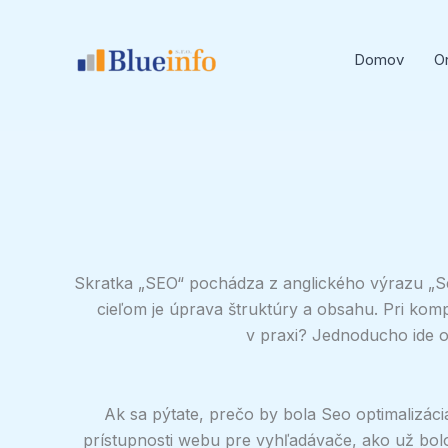
Preskočiť
na
Domov
On
obsah
Skratka „SEO“ pochádza z anglického výrazu „Sea
cieľom je úprava štruktúry a obsahu. Pri komp
v praxi? Jednoducho ide o 
Ak sa pýtate, prečo by bola Seo optimalizáci
prístupnosti webu pre vyhľadávače, ako už bol