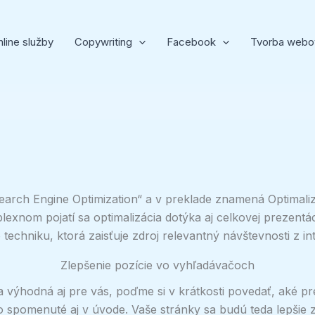
line služby
Copywriting
Facebook
Tvorba webo
rch Engine Optimization“ a v preklade znamená Optimalizác
lexnom pojatí sa optimalizácia dotýka aj celkovej prezent
techniku, ktorá zaisťuje zdroj relevantný návštevnosti z 
Zlepšenie pozície vo vyhľadávačoch
a výhodná aj pre vás, poďme si v krátkosti povedať, aké p
o spomenuté aj v úvode. Vaše stránky sa budú teda lepšie