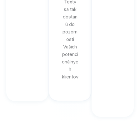
Texty
sa tak
dostan
ú do
pozorn
osti
Vašich
potenci
onálnyc
h
klientov
.