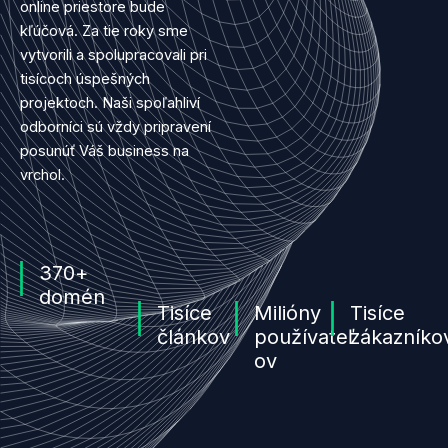
online priestore bude
kľúčová. Za tie roky sme
vytvorili a spolupracovali pri
tisícoch úspešných
projektoch. Naši spoľahliví
odborníci sú vždy pripravení
posunúť Váš business na
vrchol.
370+
domén
Tisíce
Milióny
Tisíce
článkov
používateľ
zákazníko
ov