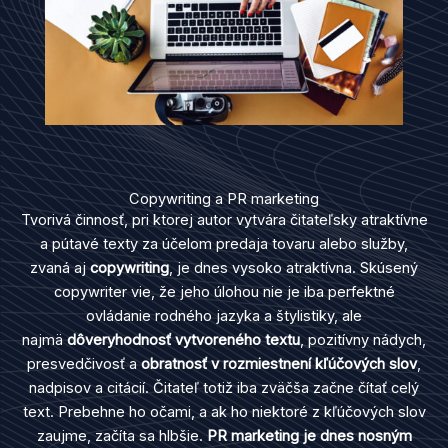
Copywriting a PR marketing
Tvorivá činnosť, pri ktorej autor vytvára čitateľsky atraktívne
a pútavé texty za účelom predaja tovaru alebo služby,
zvaná aj
copywriting
, je dnes vysoko atraktívna. Skúsený
copywriter vie, že jeho úlohou nie je iba perfektné
ovládanie rodného jazyka a štylistiky, ale
najmä
dôveryhodnosť vytvoreného textu
, pozitívny nádych,
presvedčivosť a
obratnosť v rozmiestnení kľúčových slov
,
nadpisov a citácií. Čitateľ totiž iba zväčša začne čítať celý
text. Prebehne ho očami, a ak ho niektoré z kľúčových slov
zaujme, začíta sa hlbšie.
PR marketing
je dnes nosným