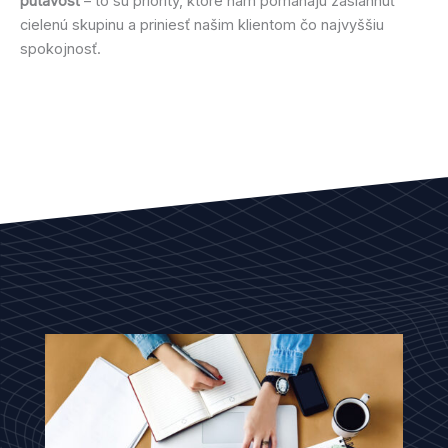
pútavosť
– to sú priority, ktoré nám pomáhajú zasiahnuť
cielenú skupinu a priniesť našim klientom čo najvyššiu
spokojnosť.