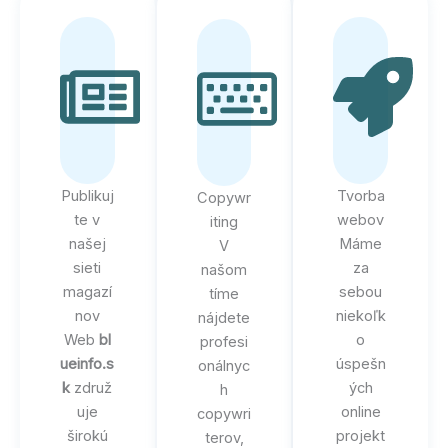
Publikuj
Tvorba
Copywr
te v
webov
iting
našej
Máme
V
sieti
za
našom
magazí
sebou
tíme
nov
niekoľk
nájdete
Web
bl
o
profesi
ueinfo.s
úspešn
onálnyc
k
združ
ých
h
uje
online
copywri
širokú
projekt
terov,