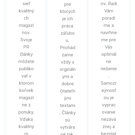
sieť
ov. Radi
pre
kvalitný
Vám
ktorých
ch
poradí
je ich
magazí
me a
práca
nov.
navrhne
záľubo
Svoje
me pre
u.
PR
Vás
Prichád
články
optimál
zame
môžete
ne
vždy s
publiko
riešenie
orgináln
vať v
.
ymi a
ktorom
Samozr
dobre
koľvek
ejmosť
čitateľn
magazí
ou je
ými
ne z
vyprac
textami
ponuky.
ovanie
. Články
Vďaka
nezávä
sú
kvalitný
znej a
vytvára
m
bezplat
né tak,