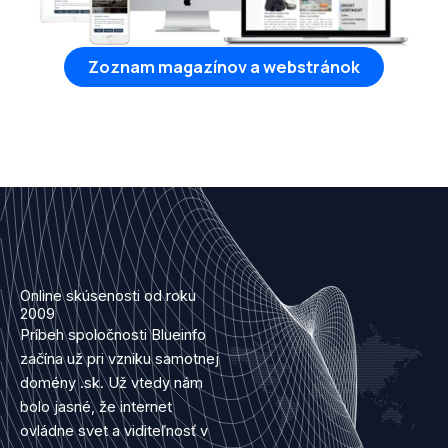
Zoznam magazínov a webstránok
Online skúsenosti od roku
2009
Príbeh spoločnosti Blueinfo
začína už pri vzniku samotnej
domény .sk. Už vtedy nám
bolo jasné, že internet
ovládne svet a viditeľnosť v