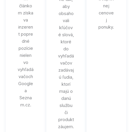
článko
nej
aby
m získa
cenove
obsaho
va
j
vali
inzeren
ponuky.
kľúčov
t popre
é slová,
dné
ktoré
pozície
do
nielen
vyhľadá
vo
vačov
vyhľadá
zadávaj
vačoch
ú ľudia,
Google
ktorí
a
majú o
Sezna
danú
m.cz.
službu
či
produkt
záujem.