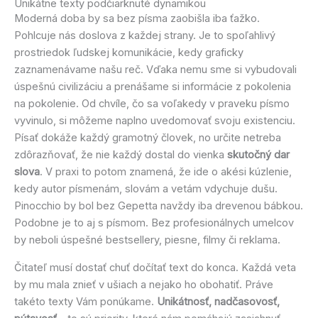
Unikátne texty podčiarknuté dynamikou
Moderná doba by sa bez písma zaobišla iba ťažko.
Pohlcuje nás doslova z každej strany. Je to spoľahlivý
prostriedok ľudskej komunikácie, kedy graficky
zaznamenávame našu reč. Vďaka nemu sme si vybudovali
úspešnú civilizáciu a prenášame si informácie z pokolenia
na pokolenie. Od chvíle, čo sa voľakedy v praveku písmo
vyvinulo, si môžeme naplno uvedomovať svoju existenciu.
Písať dokáže každý gramotný človek, no určite netreba
zdôrazňovať, že nie každý dostal do vienka
skutočný dar
slova
. V praxi to potom znamená, že ide o akési kúzlenie,
kedy autor písmenám, slovám a vetám vdychuje dušu.
Pinocchio by bol bez Gepetta navždy iba drevenou bábkou.
Podobne je to aj s písmom. Bez profesionálnych umelcov
by neboli úspešné bestsellery, piesne, filmy či reklama.
Čitateľ musí dostať chuť dočítať text do konca. Každá veta
by mu mala znieť v ušiach a nejako ho obohatiť. Práve
takéto texty Vám ponúkame.
Unikátnosť, nadčasovosť,