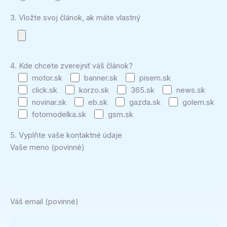
3. Vložte svoj článok, ak máte vlastný
4. Kde chcete zverejniť váš článok?
motor.sk
banner.sk
pisem.sk
click.sk
korzo.sk
365.sk
news.sk
novinar.sk
eb.sk
gazda.sk
golem.sk
fotomodelka.sk
gsm.sk
5. Vyplňte vaše kontaktné údaje
Vaše meno (povinné)
Váš email (povinné)