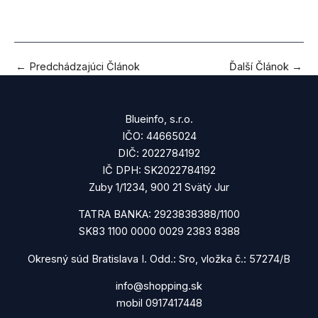
←
Predchádzajúci Článok
Ďalší Článok
→
Blueinfo, s.r.o.
IČO: 44665024
DIČ: 2022784192
IČ DPH: SK2022784192
Zuby 1/1234, 900 21 Svätý Jur
TATRA BANKA: 2923838388/1100
SK83 1100 0000 0029 2383 8388
Okresný súd Bratislava I. Odd.: Sro, vložka č.: 57274/B
info@shopping.sk
mobil 0917417448