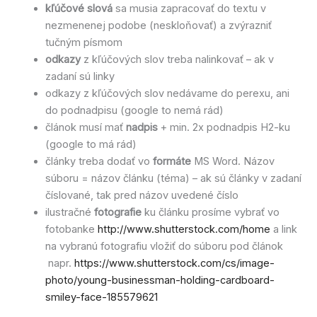
kľúčové slová
sa musia zapracovať do textu v
nezmenenej podobe (neskloňovať) a zvýrazniť
tučným písmom
odkazy
z kľúčových slov treba nalinkovať – ak v
zadaní sú linky
odkazy z kľúčových slov nedávame do perexu, ani
do podnadpisu (google to nemá rád)
článok musí mať
nadpis
+ min. 2x podnadpis H2-ku
(google to má rád)
články treba dodať vo
formáte
MS Word. Názov
súboru = názov článku (téma) – ak sú články v zadaní
číslované, tak pred názov uvedené číslo
ilustračné
fotografie
ku článku prosíme vybrať vo
fotobanke
http://www.shutterstock.com/home
a link
na vybranú fotografiu vložiť do súboru pod článok
napr.
https://www.shutterstock.com/cs/image-
photo/young-businessman-holding-cardboard-
smiley-face-185579621