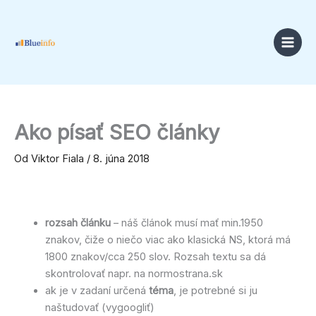
Preskočiť
na
obsah
Ako písať SEO články
Od
Viktor Fiala
/
8. júna 2018
rozsah článku
– náš článok musí mať min.1950
znakov, čiže o niečo viac ako klasická NS, ktorá má
1800 znakov/cca 250 slov. Rozsah textu sa dá
skontrolovať napr. na normostrana.sk
ak je v zadaní určená
téma
, je potrebné si ju
naštudovať (vygoogliť)