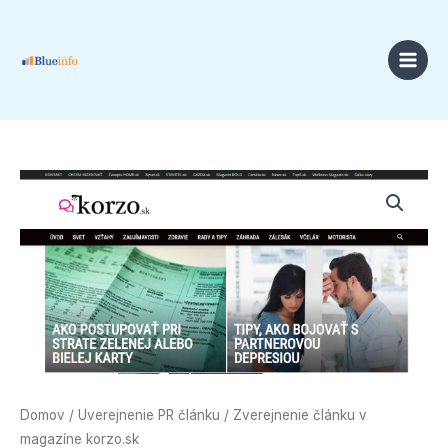
Preskočiť
na
obsah
množstvo
Zverejnenie
článku
v
magazíne
korzo.sk
Domov
/
Uverejnenie PR článku
/ Zverejnenie článku v
magazíne korzo.sk