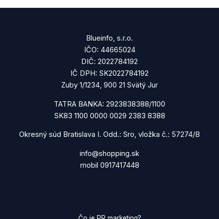
Blueinfo, s.r.o.
IČO: 44665024
DIČ: 2022784192
IČ DPH: SK2022784192
Zuby 1/1234, 900 21 Svätý Jur
TATRA BANKA: 2923838388/1100
SK83 1100 0000 0029 2383 8388
Okresný súd Bratislava I. Odd.: Sro, vložka č.: 57274/B
info@shopping.sk
mobil 0917417448
Čo je PR marketing?