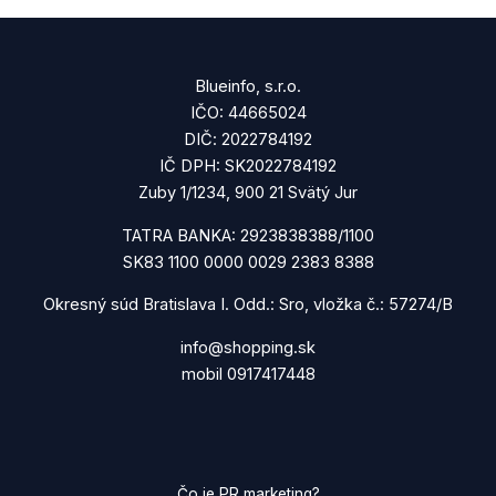
Blueinfo, s.r.o.
IČO: 44665024
DIČ: 2022784192
IČ DPH: SK2022784192
Zuby 1/1234, 900 21 Svätý Jur
TATRA BANKA: 2923838388/1100
SK83 1100 0000 0029 2383 8388
Okresný súd Bratislava I. Odd.: Sro, vložka č.: 57274/B
info@shopping.sk
mobil 0917417448
Čo je PR marketing?