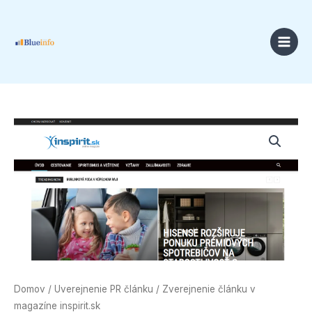
Preskočiť
na
obsah
množstvo
Zverejnenie
článku
v
magazíne
inspirit.sk
Domov
/
Uverejnenie PR článku
/ Zverejnenie článku v
magazíne inspirit.sk