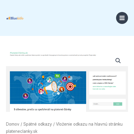
Preskočiť
na
obsah
Price
množstvo
range:
Vloženie
18,00 €
odkazu
through
na
49,00 €
hlavnú
stránku
plateneclanky.sk
Domov
/
Spätné odkazy
/ Vloženie odkazu na hlavnú stránku
plateneclanky.sk