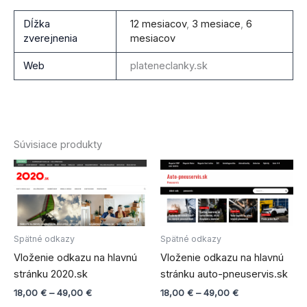
Dĺžka
12 mesiacov
,
3 mesiace
,
6
zverejnenia
mesiacov
Web
plateneclanky.sk
Súvisiace produkty
Price
Price
Tento
Tento
range:
range:
produkt
produ
18,00 €
18,00 €
through
má
through
má
49,00 €
49,00 €
viacero
viace
variantov.
varian
Spätné odkazy
Spätné odkazy
Možnosti
Možno
Vloženie odkazu na hlavnú
Vloženie odkazu na hlavnú
si
si
stránku 2020.sk
stránku auto-pneuservis.sk
môžete
môže
18,00
€
–
49,00
€
18,00
€
–
49,00
€
vybrať
vybra