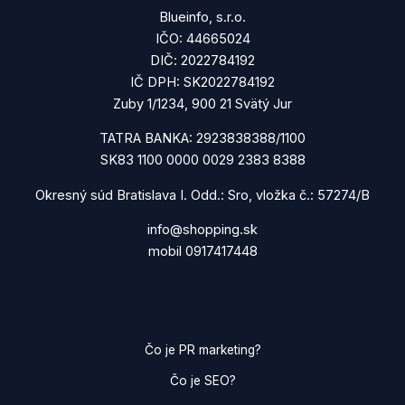
Blueinfo, s.r.o.
IČO: 44665024
DIČ: 2022784192
IČ DPH: SK2022784192
Zuby 1/1234, 900 21 Svätý Jur
TATRA BANKA: 2923838388/1100
SK83 1100 0000 0029 2383 8388
Okresný súd Bratislava I. Odd.: Sro, vložka č.: 57274/B
info@shopping.sk
mobil 0917417448
Čo je PR marketing?
Čo je SEO?