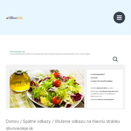
Preskočiť
na
obsah
Price
množstvo
range:
Vloženie
18,00 €
odkazu
through
na
49,00 €
hlavnú
stránku
olivoveoleje.sk
Domov
/
Spätné odkazy
/ Vloženie odkazu na hlavnú stránku
olivoveoleje.sk