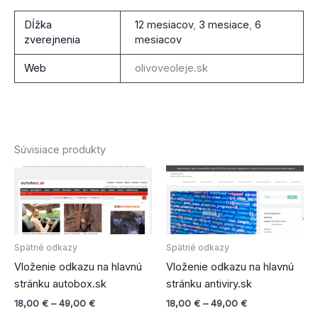
Dĺžka
12 mesiacov
,
3 mesiace
,
6
zverejnenia
mesiacov
Web
olivoveoleje.sk
Súvisiace produkty
Price
Price
Tento
Tento
range:
range:
produkt
produ
18,00 €
18,00 €
through
má
through
má
49,00 €
49,00 €
viacero
viace
variantov.
varian
Spätné odkazy
Spätné odkazy
Možnosti
Možno
Vloženie odkazu na hlavnú
Vloženie odkazu na hlavnú
si
si
stránku autobox.sk
stránku antiviry.sk
môžete
môže
18,00
€
–
49,00
€
18,00
€
–
49,00
€
vybrať
vybra