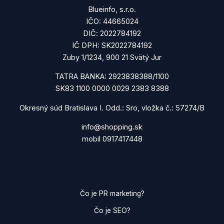
Blueinfo, s.r.o.
IČO: 44665024
DIČ: 2022784192
IČ DPH: SK2022784192
Zuby 1/1234, 900 21 Svätý Jur
TATRA BANKA: 2923838388/1100
SK83 1100 0000 0029 2383 8388
Okresný súd Bratislava I. Odd.: Sro, vložka č.: 57274/B
info@shopping.sk
mobil 0917417448
Čo je PR marketing?
Čo je SEO?