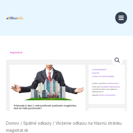
Preskočiť
na
obsah
Price
množstvo
range:
Vloženie
18,00 €
odkazu
through
na
49,00 €
hlavnú
stránku
magistrat.sk
Domov
/
Spätné odkazy
/ Vloženie odkazu na hlavnú stránku
magistrat.sk