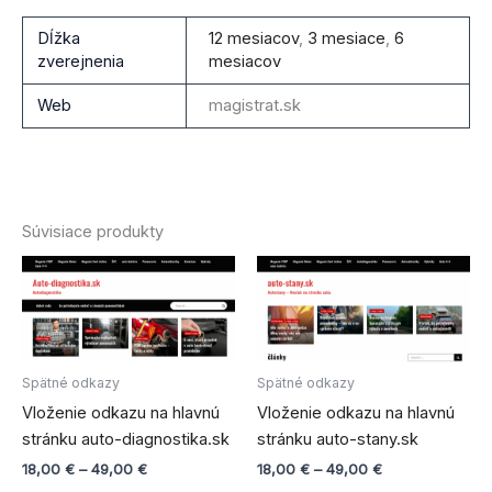
Dĺžka
12 mesiacov
,
3 mesiace
,
6
zverejnenia
mesiacov
Web
magistrat.sk
Súvisiace produkty
Price
Price
Tento
Tento
range:
range:
produkt
produ
18,00 €
18,00 €
through
má
through
má
49,00 €
49,00 €
viacero
viace
variantov.
varian
Spätné odkazy
Spätné odkazy
Možnosti
Možno
Vloženie odkazu na hlavnú
Vloženie odkazu na hlavnú
si
si
stránku auto-diagnostika.sk
stránku auto-stany.sk
môžete
môže
18,00
€
–
49,00
€
18,00
€
–
49,00
€
vybrať
vybra