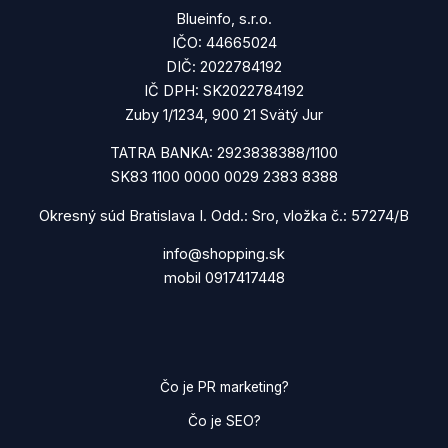
Blueinfo, s.r.o.
IČO: 44665024
DIČ: 2022784192
IČ DPH: SK2022784192
Zuby 1/1234, 900 21 Svätý Jur
TATRA BANKA: 2923838388/1100
SK83 1100 0000 0029 2383 8388
Okresný súd Bratislava I. Odd.: Sro, vložka č.: 57274/B
info@shopping.sk
mobil 0917417448
Čo je PR marketing?
Čo je SEO?