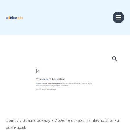
Preskočiť
na
obsah
Price
množstvo
range:
Vloženie
18,00 €
odkazu
through
na
49,00 €
hlavnú
stránku
push-
up.sk
Domov
/
Spätné odkazy
/ Vloženie odkazu na hlavnú stránku
push-up.sk