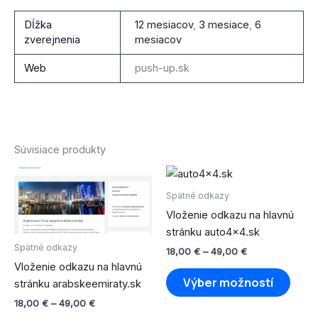
Dĺžka
12 mesiacov
,
3 mesiace
,
6
zverejnenia
mesiacov
Web
push-up.sk
Súvisiace produkty
Price
Price
Tento
Tento
range:
range:
produkt
produ
18,00 €
18,00 €
Spätné odkazy
through
má
through
má
Vloženie odkazu na hlavnú
49,00 €
49,00 €
viacero
viace
stránku auto4x4.sk
variantov.
varian
Spätné odkazy
18,00
€
–
49,00
€
Možnosti
Možno
Vloženie odkazu na hlavnú
si
si
Výber možností
stránku arabskeemiraty.sk
môžete
môže
18,00
€
–
49,00
€
vybrať
vybra