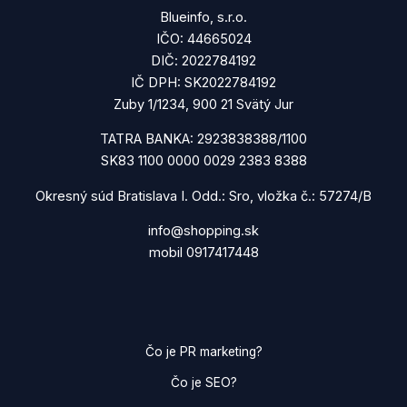
Blueinfo, s.r.o.
IČO: 44665024
DIČ: 2022784192
IČ DPH: SK2022784192
Zuby 1/1234, 900 21 Svätý Jur
TATRA BANKA: 2923838388/1100
SK83 1100 0000 0029 2383 8388
Okresný súd Bratislava I. Odd.: Sro, vložka č.: 57274/B
info@shopping.sk
mobil 0917417448
Čo je PR marketing?
Čo je SEO?