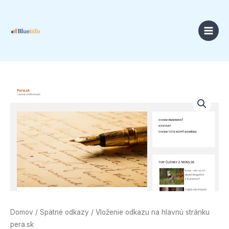
Preskočiť
na
obsah
Price
množstvo
range:
Vloženie
18,00 €
odkazu
through
na
49,00 €
hlavnú
stránku
pera.sk
Domov
/
Spätné odkazy
/ Vloženie odkazu na hlavnú stránku
pera.sk