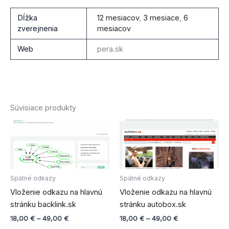
Dĺžka
12 mesiacov
,
3 mesiace
,
6
zverejnenia
mesiacov
Web
pera.sk
Súvisiace produkty
Price
Price
Tento
Tento
range:
range:
produkt
produ
18,00 €
18,00 €
through
má
through
má
49,00 €
49,00 €
viacero
viace
variantov.
varian
Spätné odkazy
Spätné odkazy
Možnosti
Možno
Vloženie odkazu na hlavnú
Vloženie odkazu na hlavnú
si
si
stránku backlink.sk
stránku autobox.sk
môžete
môže
18,00
€
–
49,00
€
18,00
€
–
49,00
€
vybrať
vybra