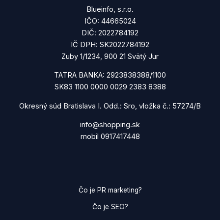
Blueinfo, s.r.o.
IČO: 44665024
DIČ: 2022784192
IČ DPH: SK2022784192
Zuby 1/1234, 900 21 Svätý Jur
TATRA BANKA: 2923838388/1100
SK83 1100 0000 0029 2383 8388
Okresný súd Bratislava I. Odd.: Sro, vložka č.: 57274/B
info@shopping.sk
mobil 0917417448
Čo je PR marketing?
Čo je SEO?