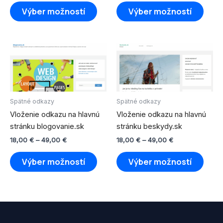
na
na
Výber možností
Výber možností
stránke
strán
produktu.
produ
Price
Price
Tento
Tento
range:
range:
produkt
produ
18,00 €
18,00 €
through
má
through
má
49,00 €
49,00 €
viacero
viace
variantov.
varian
Spätné odkazy
Spätné odkazy
Možnosti
Možno
Vloženie odkazu na hlavnú
Vloženie odkazu na hlavnú
si
si
stránku blogovanie.sk
stránku beskydy.sk
môžete
môže
18,00
€
–
49,00
€
18,00
€
–
49,00
€
vybrať
vybra
na
na
Výber možností
Výber možností
stránke
strán
produktu.
produ