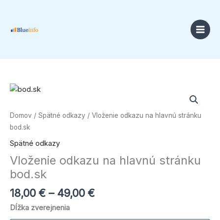
Preskočiť
na
obsah
Price
množstvo
range:
Vloženie
18,00 €
odkazu
Domov
/
Spätné odkazy
/ Vloženie odkazu na hlavnú stránku
through
na
bod.sk
49,00 €
hlavnú
Spätné odkazy
stránku
Vloženie odkazu na hlavnú stránku
bod.sk
bod.sk
18,00
€
–
49,00
€
Dĺžka zverejnenia