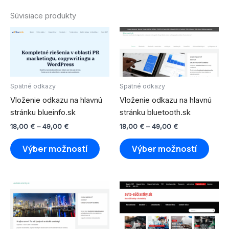
Súvisiace produkty
Price
Price
Tento
Tento
range:
range:
produkt
produ
18,00 €
18,00 €
through
má
through
má
49,00 €
49,00 €
viacero
viace
variantov.
varian
Spätné odkazy
Spätné odkazy
Možnosti
Možno
Vloženie odkazu na hlavnú
Vloženie odkazu na hlavnú
si
si
stránku blueinfo.sk
stránku bluetooth.sk
môžete
môže
18,00
€
–
49,00
€
18,00
€
–
49,00
€
vybrať
vybra
na
na
Výber možností
Výber možností
stránke
strán
produktu.
produ
Price
Price
Tento
Tento
range:
range:
produkt
produ
18,00 €
18,00 €
through
má
through
má
49,00 €
49,00 €
viacero
viace