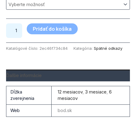
Pridať do košíka
Katalógové číslo:
2ec46f734c84
Kategória:
Spätné odkazy
Ďalšie informácie
Dĺžka
12 mesiacov
,
3 mesiace
,
6
zverejnenia
mesiacov
Web
bod.sk