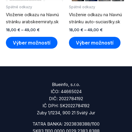
variantov.
varian
Spätné odkazy
Spätné odkazy
Možnosti
Možno
Vloženie odkazu na hlavnú
Vloženie odkazu na hlavnú
si
si
stránku arabskeemiraty.sk
stránku auto-suciastky.sk
môžete
môže
18,00
€
–
49,00
€
18,00
€
–
49,00
€
vybrať
vybra
na
na
Výber možností
Výber možností
stránke
strán
produktu.
produ
Blueinfo, s.r.o.
IČO: 44665024
DIČ: 2022784192
IČ DPH: SK2022784192
Zuby 1/1234, 900 21 Svätý Jur
TATRA BANKA: 2923838388/1100
SK83 1100 0000 0029 2383 8388