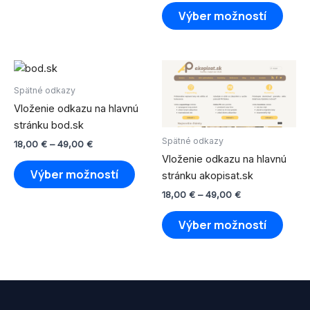
na
na
Výber možností
stránke
strán
produktu.
produ
Price
Price
Tento
Tento
range:
range:
produkt
produ
18,00 €
18,00 €
Spätné odkazy
through
má
through
má
Vloženie odkazu na hlavnú
49,00 €
49,00 €
viacero
viace
stránku bod.sk
variantov.
varian
Spätné odkazy
18,00
€
–
49,00
€
Možnosti
Možno
Vloženie odkazu na hlavnú
si
si
Výber možností
stránku akopisat.sk
môžete
môže
18,00
€
–
49,00
€
vybrať
vybra
na
na
Výber možností
stránke
strán
produktu.
produ