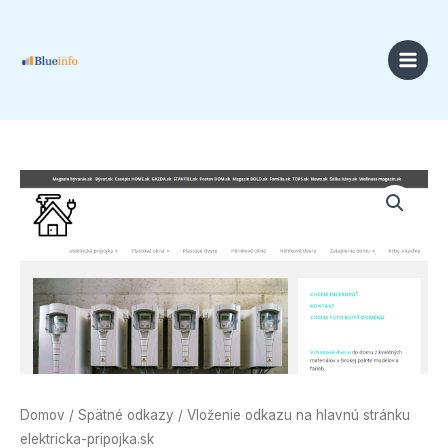
Preskočiť
na
obsah
Price
množstvo
range:
Vloženie
18,00 €
odkazu
through
na
49,00 €
hlavnú
stránku
elektricka-
pripojka.sk
Domov
/
Spätné odkazy
/ Vloženie odkazu na hlavnú stránku
elektricka-pripojka.sk