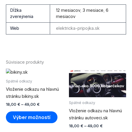
Dĺžka
12 mesiacov
,
3 mesiace
,
6
zverejnenia
mesiacov
Web
elektricka-pripojka.sk
Súvisiace produkty
Price
Price
Tento
Tento
range:
range:
produkt
produ
18,00 €
18,00 €
Spätné odkazy
through
má
through
má
Vloženie odkazu na hlavnú
49,00 €
49,00 €
viacero
viace
stránku bikiny.sk
variantov.
varian
Spätné odkazy
18,00
€
–
49,00
€
Možnosti
Možno
Vloženie odkazu na hlavnú
si
si
Výber možností
stránku autoveci.sk
môžete
môže
18,00
€
–
49,00
€
vybrať
vybra