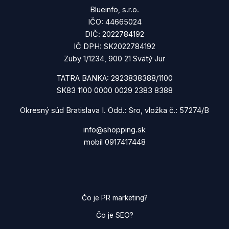
Blueinfo, s.r.o.
IČO: 44665024
DIČ: 2022784192
IČ DPH: SK2022784192
Zuby 1/1234, 900 21 Svätý Jur
TATRA BANKA: 2923838388/1100
SK83 1100 0000 0029 2383 8388
Okresný súd Bratislava I. Odd.: Sro, vložka č.: 57274/B
info@shopping.sk
mobil 0917417448
Čo je PR marketing?
Čo je SEO?