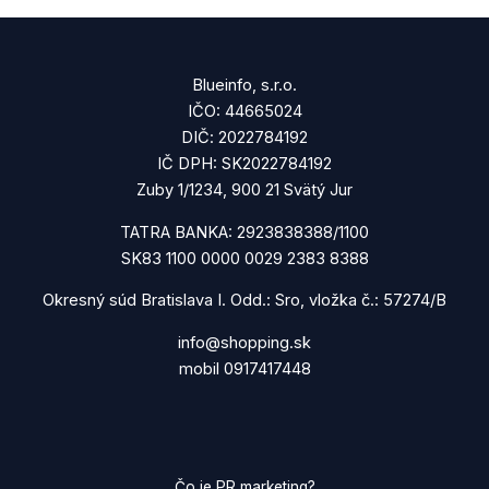
Blueinfo, s.r.o.
IČO: 44665024
DIČ: 2022784192
IČ DPH: SK2022784192
Zuby 1/1234, 900 21 Svätý Jur
TATRA BANKA: 2923838388/1100
SK83 1100 0000 0029 2383 8388
Okresný súd Bratislava I. Odd.: Sro, vložka č.: 57274/B
info@shopping.sk
mobil 0917417448
Čo je PR marketing?