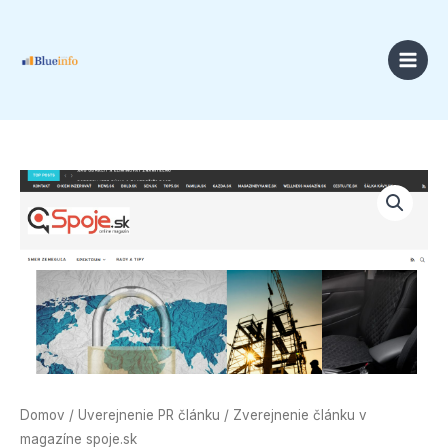
Preskočiť
na
obsah
množstvo
Zverejnenie
článku
v
magazíne
spoje.sk
Domov
/
Uverejnenie PR článku
/ Zverejnenie článku v
magazíne spoje.sk