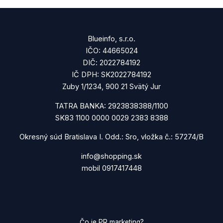
Blueinfo, s.r.o.
IČO: 44665024
DIČ: 2022784192
IČ DPH: SK2022784192
Zuby 1/1234, 900 21 Svätý Jur
TATRA BANKA: 2923838388/1100
SK83 1100 0000 0029 2383 8388
Okresný súd Bratislava I. Odd.: Sro, vložka č.: 57274/B
info@shopping.sk
mobil 0917417448
Čo je PR marketing?