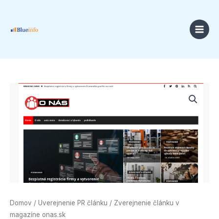
Preskočiť
na
obsah
množstvo
Zverejnenie
článku
v
magazíne
onas.sk
Domov
/
Uverejnenie PR článku
/ Zverejnenie článku v
magazíne onas.sk