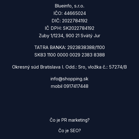
Blueinfo, s.r.o.
IČO: 44665024
DIČ: 2022784192
IČ DPH: SK2022784192
Zuby 1/1234, 900 21 Svätý Jur
TATRA BANKA: 2923838388/1100
SK83 1100 0000 0029 2383 8388
Okresný súd Bratislava I. Odd.: Sro, vložka č.: 57274/B
info@shopping.sk
mobil 0917417448
Čo je PR marketing?
Čo je SEO?