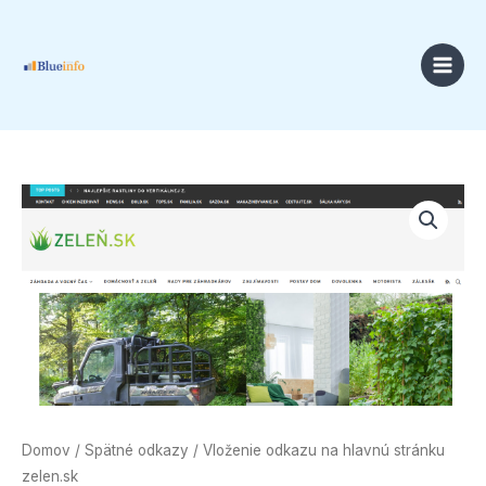
Preskočiť
na
obsah
Price
množstvo
range:
Vloženie
18,00 €
odkazu
through
na
49,00 €
hlavnú
stránku
zelen.sk
Domov
/
Spätné odkazy
/ Vloženie odkazu na hlavnú stránku
zelen.sk