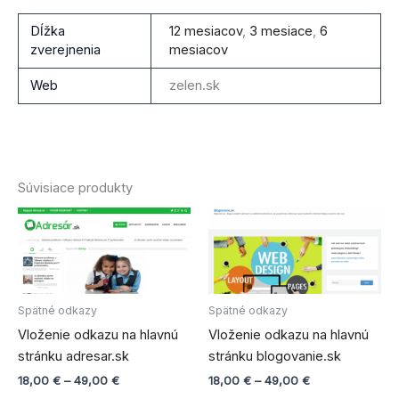
Dĺžka
12 mesiacov
,
3 mesiace
,
6
zverejnenia
mesiacov
Web
zelen.sk
Súvisiace produkty
Price
Price
Tento
Tento
range:
range:
produkt
produ
18,00 €
18,00 €
through
má
through
má
49,00 €
49,00 €
viacero
viace
variantov.
varian
Spätné odkazy
Spätné odkazy
Možnosti
Možno
Vloženie odkazu na hlavnú
Vloženie odkazu na hlavnú
si
si
stránku adresar.sk
stránku blogovanie.sk
môžete
môže
18,00
€
–
49,00
€
18,00
€
–
49,00
€
vybrať
vybra