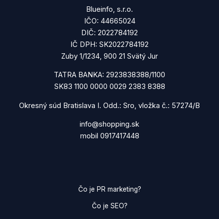
Blueinfo, s.r.o.
IČO: 44665024
DIČ: 2022784192
IČ DPH: SK2022784192
Zuby 1/1234, 900 21 Svätý Jur
TATRA BANKA: 2923838388/1100
SK83 1100 0000 0029 2383 8388
Okresný súd Bratislava I. Odd.: Sro, vložka č.: 57274/B
info@shopping.sk
mobil 0917417448
Čo je PR marketing?
Čo je SEO?