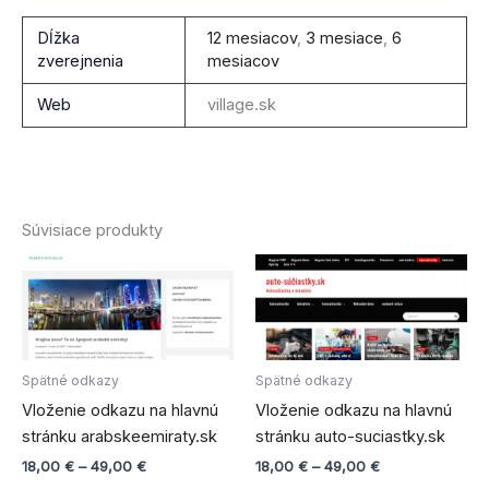
Dĺžka
12 mesiacov
,
3 mesiace
,
6
zverejnenia
mesiacov
Web
village.sk
Súvisiace produkty
Price
Price
Tento
Tento
range:
range:
produkt
produ
18,00 €
18,00 €
through
má
through
má
49,00 €
49,00 €
viacero
viace
variantov.
varian
Spätné odkazy
Spätné odkazy
Možnosti
Možno
Vloženie odkazu na hlavnú
Vloženie odkazu na hlavnú
si
si
stránku arabskeemiraty.sk
stránku auto-suciastky.sk
môžete
môže
18,00
€
–
49,00
€
18,00
€
–
49,00
€
vybrať
vybra