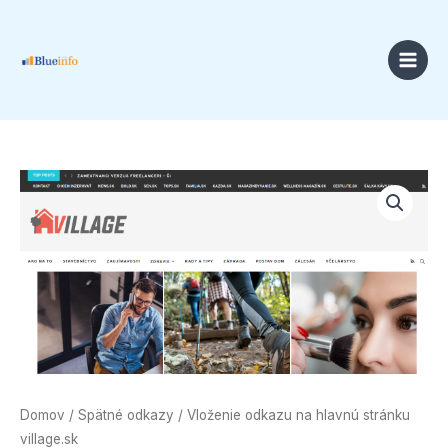
Preskočiť
na
obsah
Price
množstvo
range:
Vloženie
18,00 €
odkazu
through
na
49,00 €
hlavnú
stránku
village.sk
Domov
/
Spätné odkazy
/ Vloženie odkazu na hlavnú stránku
village.sk