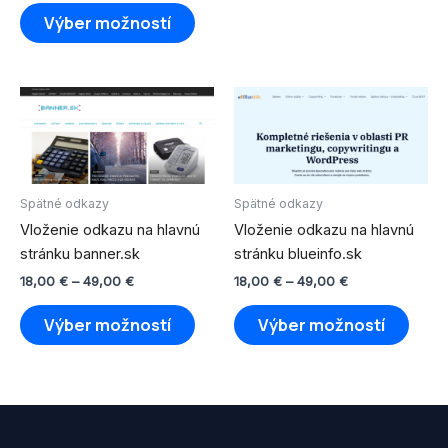
na
na
Výber možností
stránke
strán
produktu.
produ
Price
Price
Tento
Tento
range:
range:
produkt
produ
18,00 €
18,00 €
through
má
through
má
49,00 €
49,00 €
viacero
viace
variantov.
varian
Spätné odkazy
Spätné odkazy
Možnosti
Možno
Vloženie odkazu na hlavnú
Vloženie odkazu na hlavnú
si
si
stránku banner.sk
stránku blueinfo.sk
môžete
môže
18,00
€
–
49,00
€
18,00
€
–
49,00
€
vybrať
vybra
na
na
Výber možností
Výber možností
stránke
strán
produktu.
produ