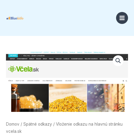
Preskočiť
na
obsah
Price
množstvo
range:
Vloženie
18,00 €
odkazu
through
na
49,00 €
hlavnú
stránku
vcela.sk
Domov
/
Spätné odkazy
/ Vloženie odkazu na hlavnú stránku
vcela.sk