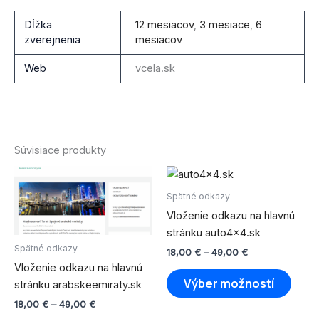
Dĺžka
12 mesiacov
,
3 mesiace
,
6
zverejnenia
mesiacov
Web
vcela.sk
Súvisiace produkty
Price
Price
Tento
Tento
range:
range:
produkt
produ
18,00 €
18,00 €
Spätné odkazy
through
má
through
má
Vloženie odkazu na hlavnú
49,00 €
49,00 €
viacero
viace
stránku auto4x4.sk
variantov.
varian
Spätné odkazy
18,00
€
–
49,00
€
Možnosti
Možno
Vloženie odkazu na hlavnú
si
si
Výber možností
stránku arabskeemiraty.sk
môžete
môže
18,00
€
–
49,00
€
vybrať
vybra