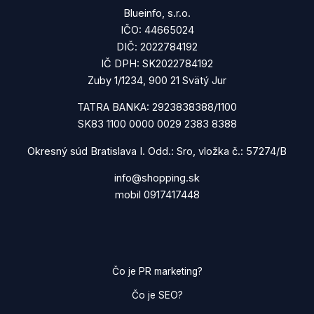
Blueinfo, s.r.o.
IČO: 44665024
DIČ: 2022784192
IČ DPH: SK2022784192
Zuby 1/1234, 900 21 Svätý Jur
TATRA BANKA: 2923838388/1100
SK83 1100 0000 0029 2383 8388
Okresný súd Bratislava I. Odd.: Sro, vložka č.: 57274/B
info@shopping.sk
mobil 0917417448
Čo je PR marketing?
Čo je SEO?