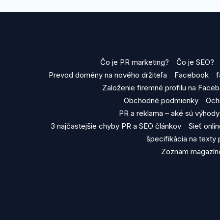
Čo je PR marketing?
Čo je SEO?
Prevod domény na nového držiteľa
Facebook
f
Založenie firemné profilu na Face
Obchodné podmienky
Och
PR a reklama – aké sú výhod
3 najčastejšie chyby PR a SEO článkov
Sieť onl
špecifikácia na texty
Zoznam magazíno