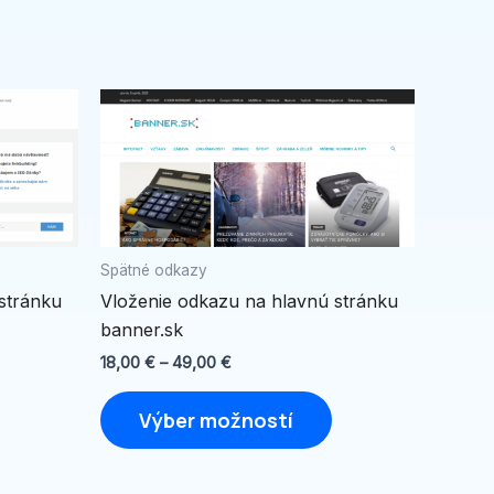
Price
Tento
Tento
range:
produkt
produkt
18,00 €
through
má
má
49,00 €
viacero
viacero
variantov.
variantov.
Možnosti
Možnosti
Spätné odkazy
si
si
stránku
Vloženie odkazu na hlavnú stránku
môžete
môžete
banner.sk
vybrať
vybrať
na
na
18,00
€
–
49,00
€
stránke
stránke
Výber možností
produktu.
produktu.