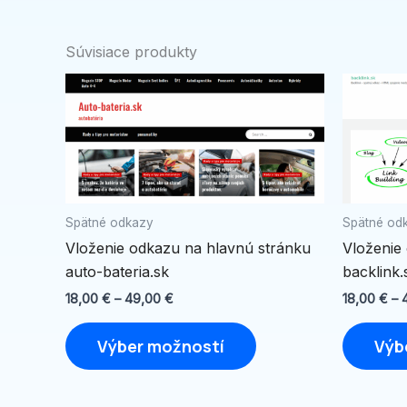
Súvisiace produkty
Price
Tento
range:
produkt
18,00 €
through
má
49,00 €
viacero
variantov.
Možnosti
Spätné odkazy
Spätné od
si
Vloženie odkazu na hlavnú stránku
Vloženie
môžete
auto-bateria.sk
backlink.
vybrať
na
18,00
€
–
49,00
€
18,00
€
–
stránke
Výber možností
Výb
produktu.