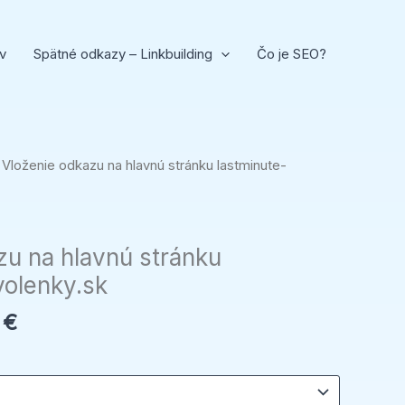
v
Spätné odkazy – Linkbuilding
Čo je SEO?
Price
 Vloženie odkazu na hlavnú stránku lastminute-
range:
18,00 €
through
zu na hlavnú stránku
49,00 €
volenky.sk
0
€