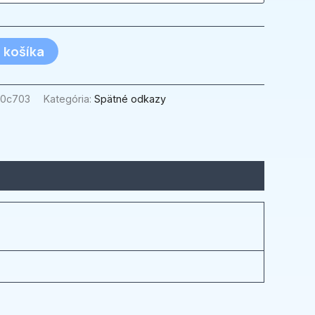
 košíka
20c703
Kategória:
Spätné odkazy