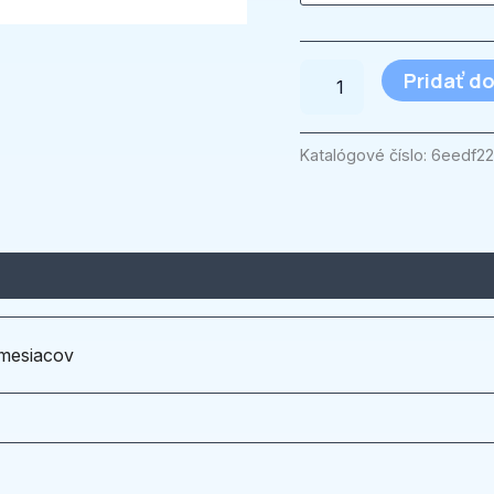
Pridať do
Katalógové číslo:
6eedf2
mesiacov