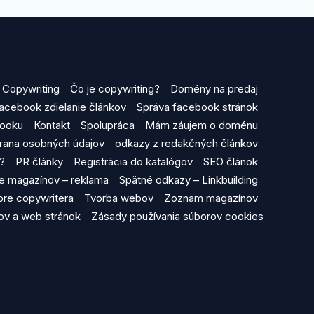
Copywriting
Čo je copywriting?
Domény na predaj
acebook zdielanie článkov
Správa facebook stránok
booku
Kontakt
Spolupráca
Mám záujem o doménu
rana osobných údajov
odkazy z redakčných článkov
y?
PR články
Registrácia do katalógov
SEO článok
ine magazínov – reklama
Spätné odkazy – Linkbuilding
 pre copywritera
Tvorba webov
Zoznam magazínov
v a web stránok
Zásady používania súborov cookies