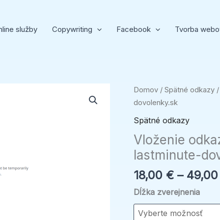
line služby
Copywriting
Facebook
Tvorba webo
množstvo
Domov
/
Spätné odkazy
/
Vloženie
dovolenky.sk
odkazu
Spätné odkazy
na
Vloženie odka
hlavnú
lastminute-do
stránku
lastminute-
18,00
€
–
49,0
dovolenky.sk
Dĺžka zverejnenia