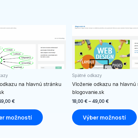
Price
Price
Tento
range:
range:
produkt
18,00 €
18,00 €
through
through
má
49,00 €
49,00 €
viacero
variantov.
Možnosti
kazy
Spätné odkazy
si
 odkazu na hlavnú stránku
Vloženie odkazu na hlavnú 
môžete
sk
blogovanie.sk
vybrať
na
49,00
€
18,00
€
–
49,00
€
stránke
er možností
Výber možností
produktu.