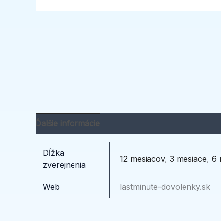
Ďalšie informácie
Dĺžka
12 mesiacov
,
3 mesiace
,
6 
zverejnenia
Web
lastminute-dovolenky.sk