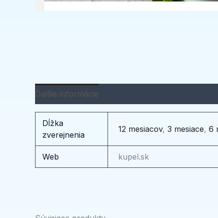
Ďalšie informácie
Dĺžka
12 mesiacov
,
3 mesiace
,
6 
zverejnenia
Web
kupel.sk