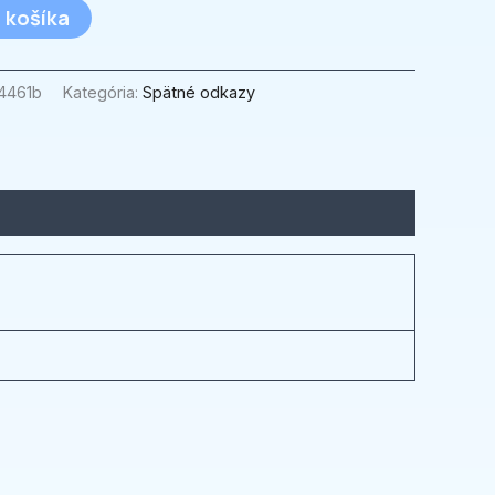
 košíka
4461b
Kategória:
Spätné odkazy