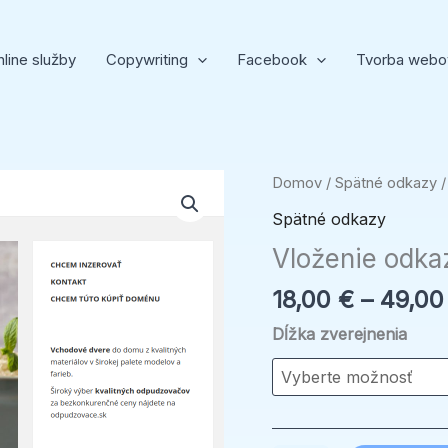
line služby
Copywriting
Facebook
Tvorba webo
množstvo
Domov
/
Spätné odkazy
/
Vloženie
Spätné odkazy
odkazu
Vloženie odka
na
hlavnú
18,00
€
–
49,0
stránku
Dĺžka zverejnenia
kupel.sk