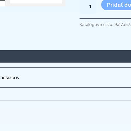
Pridať do
Katalógové číslo:
9a17a57
mesiacov