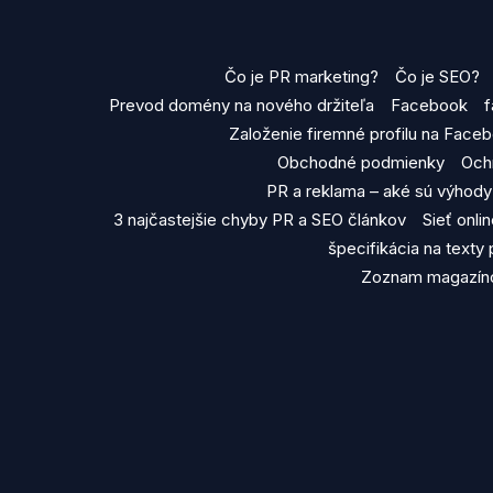
Čo je PR marketing?
Čo je SEO?
Prevod domény na nového držiteľa
Facebook
f
Založenie firemné profilu na Face
Obchodné podmienky
Och
PR a reklama – aké sú výhod
3 najčastejšie chyby PR a SEO článkov
Sieť onl
špecifikácia na texty
Zoznam magazíno