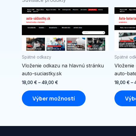
Súvisiace produkty
Price
Tento
range:
produkt
18,00 €
through
má
49,00 €
viacero
variantov.
Možnosti
Spätné odkazy
Spätné od
si
Vloženie odkazu na hlavnú stránku
Vloženie
môžete
auto-suciastky.sk
auto-bate
vybrať
na
18,00
€
–
49,00
€
18,00
€
–
stránke
Výber možností
Výb
produktu.