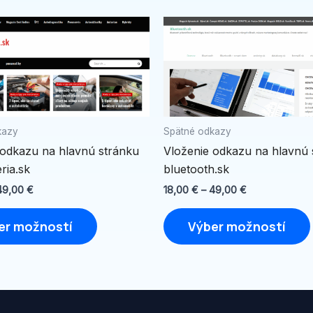
Price
Price
Tento
range:
range:
produkt
18,00 €
18,00 €
through
through
má
49,00 €
49,00 €
viacero
variantov.
Možnosti
kazy
Spätné odkazy
si
 odkazu na hlavnú stránku
Vloženie odkazu na hlavnú 
môžete
ria.sk
bluetooth.sk
vybrať
na
49,00
€
18,00
€
–
49,00
€
stránke
er možností
Výber možností
produktu.