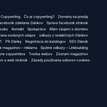
Copywriting
Čo je copywriting?
Domény na predaj
acebook zdielanie článkov
Správa facebook stránok
booku
Kontakt
Spolupráca
Mám záujem o doménu
rana osobných údajov
odkazy z redakčných článkov
y?
PR články
Registrácia do katalógov
SEO článok
ine magazínov – reklama
Spätné odkazy – Linkbuilding
 pre copywritera
Tvorba webov
Zoznam magazínov
v a web stránok
Zásady používania súborov cookies