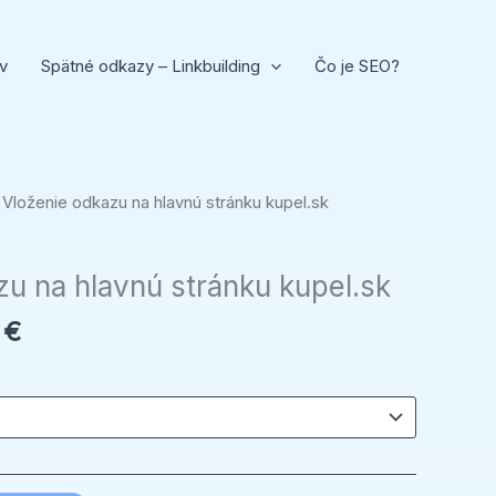
v
Spätné odkazy – Linkbuilding
Čo je SEO?
Price
 Vloženie odkazu na hlavnú stránku kupel.sk
range:
18,00 €
zu na hlavnú stránku kupel.sk
through
49,00 €
0
€